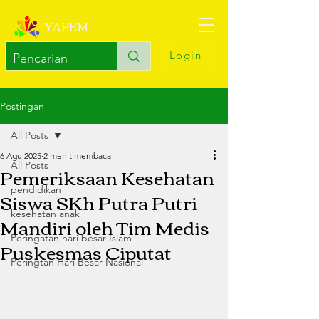
YAPEM
Login
Postingan
All Posts
6 Agu 2025
2 menit membaca
All Posts
Pemeriksaan Kesehatan
pendidikan
Siswa SKh Putra Putri
kesehatan anak
Mandiri oleh Tim Medis
Peringatan hari besar Islam
Puskesmas Ciputat
Peringtan Hari Besar Nasional