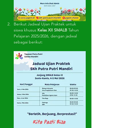
Berikut Jadwal Ujian Praktek
untuk 
siswa khusus 
Kelas XII SMALB
 Tahun 
Pelajaran 2025/2026, dengan jadwal 
sebagai berikut: