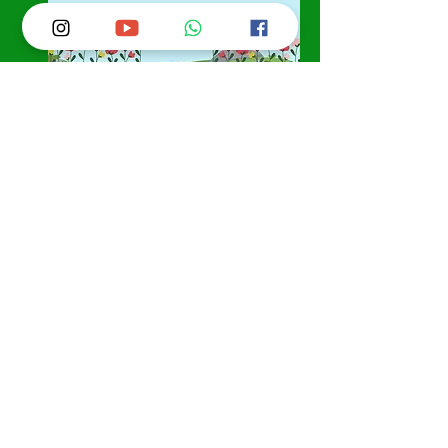
Ketentuan Peserta Ujian:
Ujian dilaksanakan secara 
Tatap muka
, 
oleh karena itu siswa diharapkan selalu 
menjaga kesehatan.
Siswa diwajibkan hadir 
tepat waktu
, 
minimal 
15 menit sebelum ujian 
dimulai
, serta dijemput kembali tepat 
waktu setelah kegiatan selesai.
Siswa wajib menggunakan 
seragam 
sesuai dengan jadwal ujian
 yang telah 
ditentukan.
Siswa yang tidak ujian untuk jenjang 
SDLB kelas 1-5, SMPLB kelas 7-8, dan 
SMALB kelas 10-11 Masuk seperti 
jadwal biasa.
Demikian pengumuman ini kami sampaikan. 