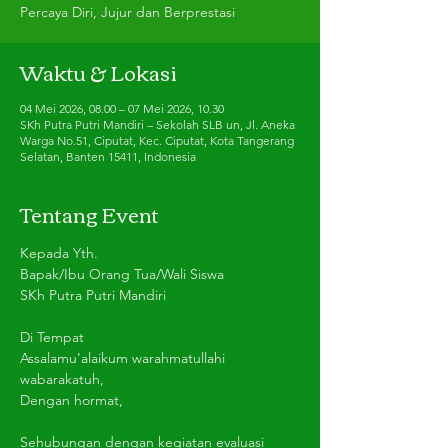
Percaya Diri, Jujur dan Berprestasi
Waktu & Lokasi
04 Mei 2026, 08.00 – 07 Mei 2026, 10.30
SKh Putra Putri Mandiri – Sekolah SLB un, Jl. Aneka
Warga No.51, Ciputat, Kec. Ciputat, Kota Tangerang
Selatan, Banten 15411, Indonesia
Tentang Event
Kepada Yth.
Bapak/Ibu Orang Tua/Wali Siswa
SKh Putra Putri Mandiri
Di Tempat
Assalamu’alaikum warahmatullahi 
wabarakatuh,
Dengan hormat,
Sehubungan dengan kegiatan evaluasi 